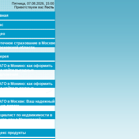
Пятница, 07.08.2026, 15:00
Приветствуем вас
Гость
вная
ас
део
течное страхование в Москве
осковской области.
ерея
ГО в Монино: как оформить
де найти выгодные
едложения
ГО в Монино: как оформить
де найти выгодные
едложения
ГО в Москве: Ваш надежный
 на дороге
циалист по недвижимости в
кве или в Московской
асти.
екс продукты