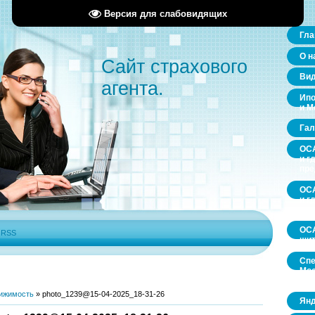
Версия для слабовидящих
Гла
О н
Сайт страхового
Ви
агента.
Ипо
и М
Гал
ОСА
и г
пр
ОСА
и г
пр
ОСА
|
RSS
щит
Спе
Мос
обл
ижимость
»
photo_1239@15-04-2025_18-31-26
Янд