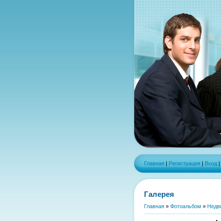
Главная
|
Регистрация
|
Вход
Галерея
Главная
»
Фотоальбом
»
Недв