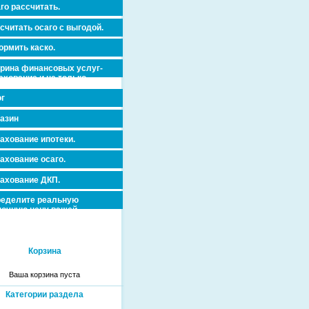
го рассчитать.
считать осаго с выгодой.
рмить каско.
рина финансовых услуг-
ахование и не только.
г
азин
ахование ипотеки.
ахование осаго.
ахование ДКП.
еделите реальную
очную цену вашей
вижимости и ускорьте ее
дажу или сдачу в аренду!
Корзина
Ваша корзина пуста
Категории раздела