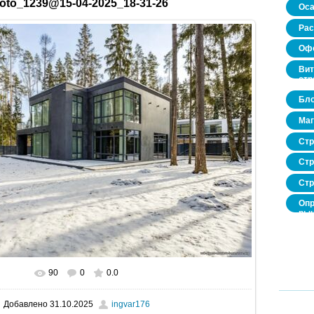
oto_1239@15-04-2025_18-31-26
Оса
Рас
Офо
Вит
стр
Бло
Маг
Стр
Стр
Стр
Опр
рын
нед
про
90
0
0.0
В реальном размере
1600x1067
/ 446.2Kb
Добавлено
31.10.2025
ingvar176