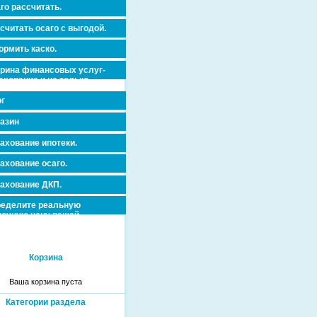
го рассчитать.
считать осаго с выгодой.
рмить каско.
рина финансовых услуг-
ахование и не только.
г
азин
ахование ипотеки.
ахование осаго.
ахование ДКП.
еделите реальную
очную цену вашей
вижимости и ускорьте ее
дажу или сдачу в аренду!
Корзина
Ваша корзина пуста
Категории раздела