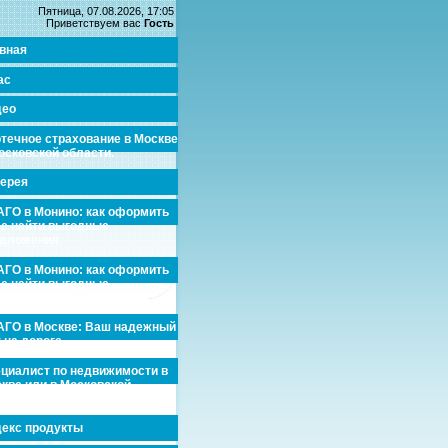
Пятница, 07.08.2026, 17:05
Приветствуем вас
Гость
вная
ас
део
течное страхование в Москве
осковской области.
ерея
ГО в Монино: как оформить
де найти выгодные
едложения
ГО в Монино: как оформить
де найти выгодные
едложения
ГО в Москве: Ваш надежный
 на дороге
циалист по недвижимости в
кве или в Московской
асти.
екс продукты