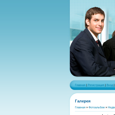
Главная
|
Регистрация
|
Вход
Галерея
Главная
»
Фотоальбом
»
Недв