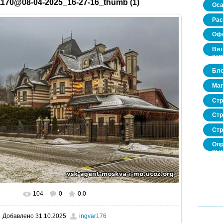
170@08-04-2025_16-27-16_thumb (1)
Оса
Рас
Офо
Вит
стр
Бло
Маг
Стр
Стр
Стр
Опр
рын
нед
про
104
0
0.0
В реальном размере
520x346
/ 43.3Kb
Добавлено
31.10.2025
ingvar176