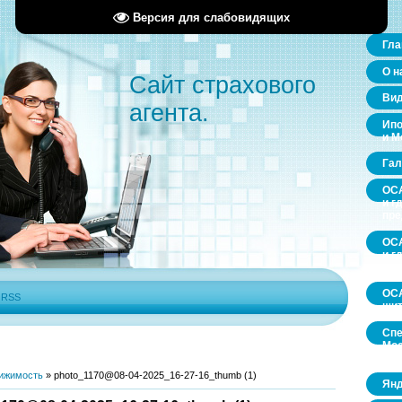
Версия для слабовидящих
Гла
О н
Сайт страхового
Ви
агента.
Ипо
и М
Гал
ОСА
и г
пр
ОСА
и г
пр
ОСА
|
RSS
щит
Спе
Мос
обл
ижимость
»
photo_1170@08-04-2025_16-27-16_thumb (1)
Янд