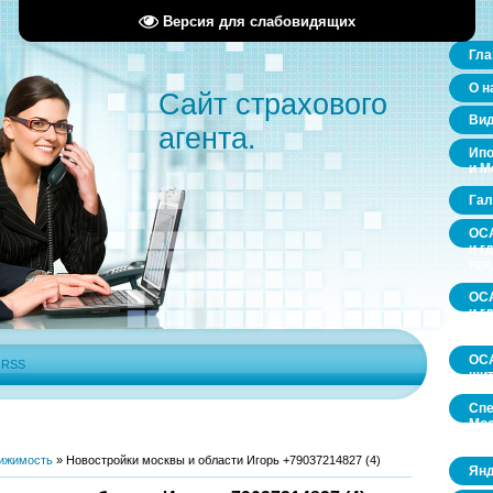
Версия для слабовидящих
Гла
О н
Сайт страхового
Ви
агента.
Ипо
и М
Гал
ОСА
и г
пр
ОСА
и г
пр
ОСА
|
RSS
щит
Спе
Мос
обл
ижимость
»
Новостройки москвы и области Игорь +79037214827 (4)
Янд