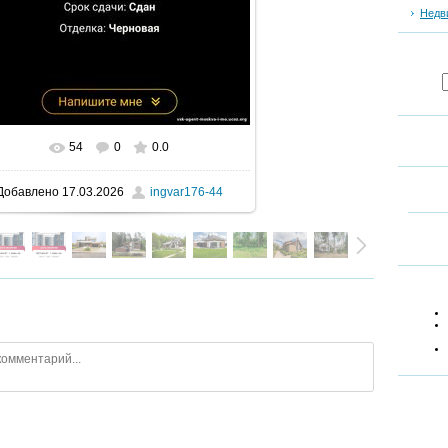
Недв
54
0
0.0
В реальном размере
900x1600
/ 134.1Kb
Добавлено
17.03.2026
ingvar176-44