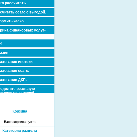
го рассчитать.
считать осаго с выгодой.
рмить каско.
рина финансовых услуг-
ахование и не только.
г
азин
ахование ипотеки.
ахование осаго.
ахование ДКП.
еделите реальную
очную цену вашей
вижимости и ускорьте ее
дажу или сдачу в аренду!
Корзина
Ваша корзина пуста
Категории раздела