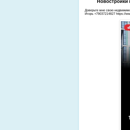
Новостройки м
Доверьте мне свою недвижимо
Игорь +79037214827 https://ww