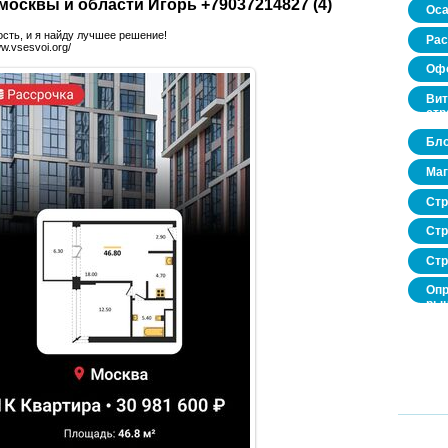
осквы и области Игорь +79037214827 (4)
Оса
сть, и я найду лучшее решение!
Рас
w.vsesvoi.org/
Офо
Вит
стр
Бло
Маг
Стр
Стр
Стр
Опр
рын
нед
про