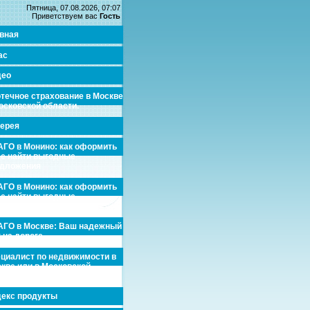
Пятница, 07.08.2026, 07:07
Приветствуем вас
Гость
вная
ас
део
течное страхование в Москве
осковской области.
ерея
ГО в Монино: как оформить
де найти выгодные
едложения
ГО в Монино: как оформить
де найти выгодные
едложения
ГО в Москве: Ваш надежный
 на дороге
циалист по недвижимости в
кве или в Московской
асти.
екс продукты