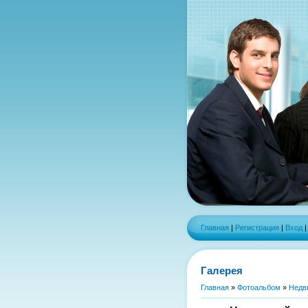
Главная
|
Регистрация
|
Вход
Галерея
Главная
»
Фотоальбом
»
Недв