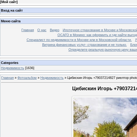
[
Мой сайт
]
Вход на сайт
Меню сайта
Главная
О нас
Видео
Ипотечное страхование в Москве и Московской
ОСАГО в Монино: как оформить и где найти выго
Специалист по недвижимости в Москве или в Московской области.
Я
Витрина финансовых услуг- страхование и не только.
Бло
Определите реальную рыночную цену вашей
Categories
Недвижимость
[1636]
Главная
»
Фотоальбом
»
Недвижимость
»
Цибискин Игорь +79037214827 риелтор phot
Цибискин Игорь +79037214