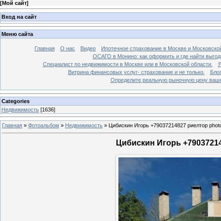
[
Мой сайт
]
Вход на сайт
Меню сайта
Главная
О нас
Видео
Ипотечное страхование в Москве и Московской
ОСАГО в Монино: как оформить и где найти выго
Специалист по недвижимости в Москве или в Московской области.
Я
Витрина финансовых услуг- страхование и не только.
Бло
Определите реальную рыночную цену вашей
Categories
Недвижимость
[1636]
Главная
»
Фотоальбом
»
Недвижимость
»
Цибискин Игорь +79037214827 риелтор phot
Цибискин Игорь +79037214