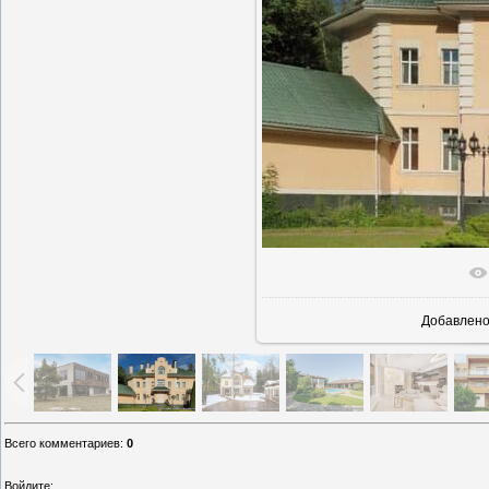
В реаль
Добавлен
Всего комментариев
:
0
Войдите: