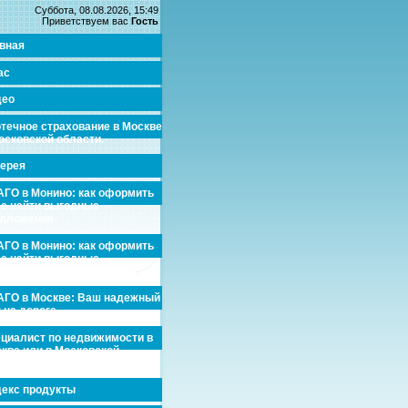
Суббота, 08.08.2026, 15:49
Приветствуем вас
Гость
вная
ас
део
течное страхование в Москве
осковской области.
ерея
ГО в Монино: как оформить
де найти выгодные
едложения
ГО в Монино: как оформить
де найти выгодные
едложения
ГО в Москве: Ваш надежный
 на дороге
циалист по недвижимости в
кве или в Московской
асти.
екс продукты