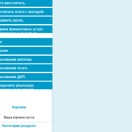
го рассчитать.
считать осаго с выгодой.
рмить каско.
рина финансовых услуг-
ахование и не только.
г
азин
ахование ипотеки.
ахование осаго.
ахование ДКП.
еделите реальную
очную цену вашей
вижимости и ускорьте ее
дажу или сдачу в аренду!
Корзина
Ваша корзина пуста
Категории раздела