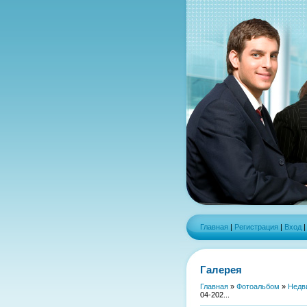
Главная
|
Регистрация
|
Вход
Галерея
Главная
»
Фотоальбом
»
Недв
04-202...