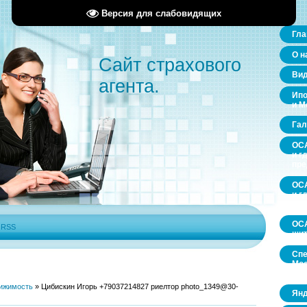
Версия для слабовидящих
Гла
О н
Сайт страхового
Ви
агента.
Ипо
и М
Гал
ОСА
и г
пр
ОСА
и г
пр
ОСА
|
RSS
щит
Спе
Мос
обл
ижимость
»
Цибискин Игорь +79037214827 риелтор photo_1349@30-
Янд