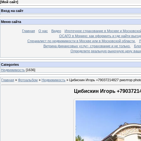
[
Мой сайт
]
Вход на сайт
Меню сайта
Главная
О нас
Видео
Ипотечное страхование в Москве и Московской
ОСАГО в Монино: как оформить и где найти выго
Специалист по недвижимости в Москве или в Московской области.
Я
Витрина финансовых услуг- страхование и не только.
Бло
Определите реальную рыночную цену вашей
Categories
Недвижимость
[1636]
Главная
»
Фотоальбом
»
Недвижимость
»
Цибискин Игорь +79037214827 риелтор phot
Цибискин Игорь +79037214