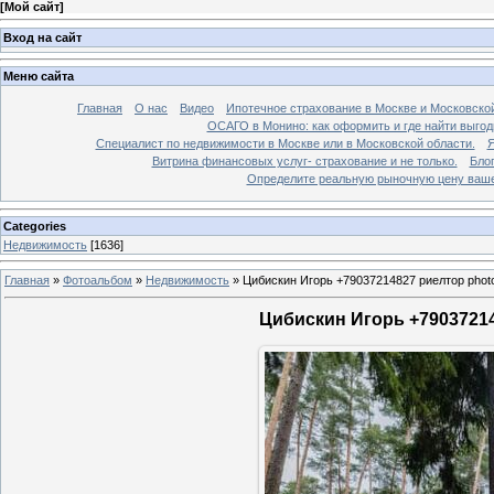
[
Мой сайт
]
Вход на сайт
Меню сайта
Главная
О нас
Видео
Ипотечное страхование в Москве и Московской
ОСАГО в Монино: как оформить и где найти выго
Специалист по недвижимости в Москве или в Московской области.
Я
Витрина финансовых услуг- страхование и не только.
Бло
Определите реальную рыночную цену вашей
Categories
Недвижимость
[1636]
Главная
»
Фотоальбом
»
Недвижимость
»
Цибискин Игорь +79037214827 риелтор phot
Цибискин Игорь +79037214