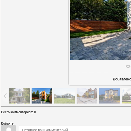
В реаль
Добавлен
Всего комментариев
:
0
Войдите: