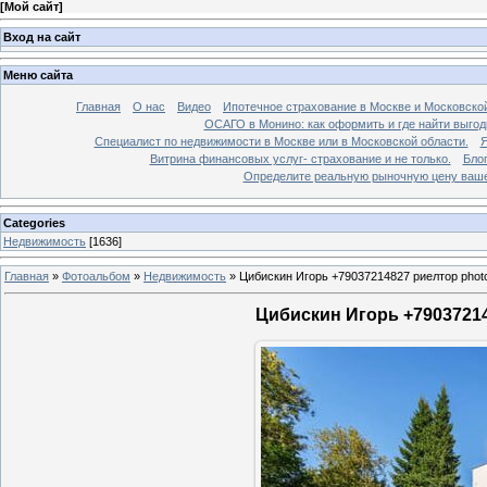
[
Мой сайт
]
Вход на сайт
Меню сайта
Главная
О нас
Видео
Ипотечное страхование в Москве и Московской
ОСАГО в Монино: как оформить и где найти выго
Специалист по недвижимости в Москве или в Московской области.
Я
Витрина финансовых услуг- страхование и не только.
Бло
Определите реальную рыночную цену вашей
Categories
Недвижимость
[1636]
Главная
»
Фотоальбом
»
Недвижимость
»
Цибискин Игорь +79037214827 риелтор phot
Цибискин Игорь +79037214