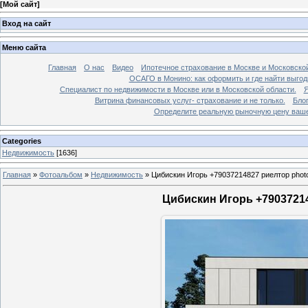
[
Мой сайт
]
Вход на сайт
Меню сайта
Главная
О нас
Видео
Ипотечное страхование в Москве и Московской
ОСАГО в Монино: как оформить и где найти выго
Специалист по недвижимости в Москве или в Московской области.
Я
Витрина финансовых услуг- страхование и не только.
Бло
Определите реальную рыночную цену вашей
Categories
Недвижимость
[1636]
Главная
»
Фотоальбом
»
Недвижимость
»
Цибискин Игорь +79037214827 риелтор phot
Цибискин Игорь +79037214