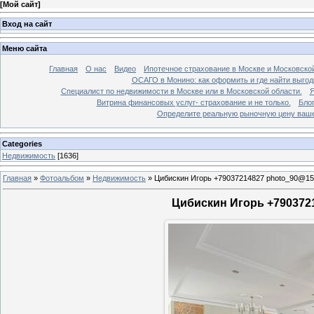
[
Мой сайт
]
Вход на сайт
Меню сайта
Главная
О нас
Видео
Ипотечное страхование в Москве и Московской
ОСАГО в Монино: как оформить и где найти выго
Специалист по недвижимости в Москве или в Московской области.
Я
Витрина финансовых услуг- страхование и не только.
Бло
Определите реальную рыночную цену вашей
Categories
Недвижимость
[1636]
Главная
»
Фотоальбом
»
Недвижимость
»
Цибискин Игорь +79037214827 photo_90@15
Цибискин Игорь +7903721