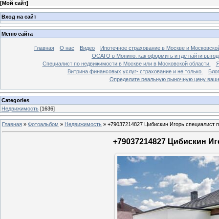
[
Мой сайт
]
Вход на сайт
Меню сайта
Главная
О нас
Видео
Ипотечное страхование в Москве и Московской
ОСАГО в Монино: как оформить и где найти выго
Специалист по недвижимости в Москве или в Московской области.
Я
Витрина финансовых услуг- страхование и не только.
Бло
Определите реальную рыночную цену вашей
Categories
Недвижимость
[1636]
Главная
»
Фотоальбом
»
Недвижимость
»
+79037214827 Цибискин Игорь специалист по
+79037214827 Цибискин Иго