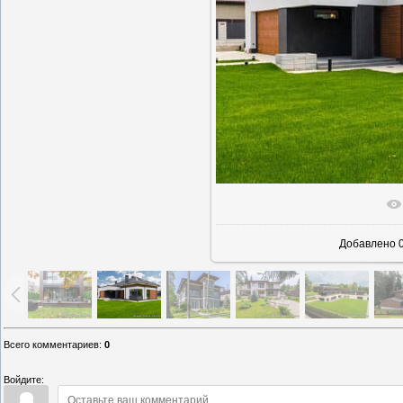
В реаль
Добавлено
0
Всего комментариев
:
0
Войдите: