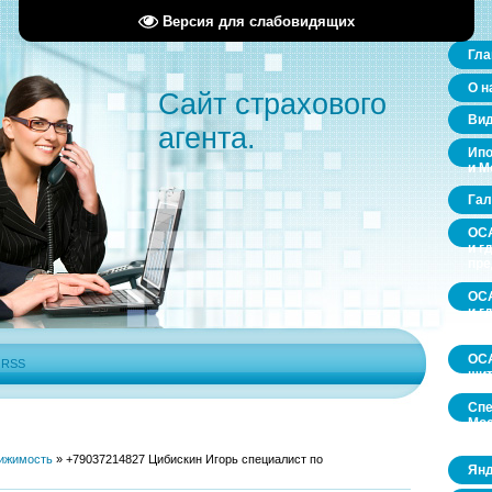
Версия для слабовидящих
Гла
О н
Сайт страхового
Ви
агента.
Ипо
и М
Гал
ОСА
и г
пр
ОСА
и г
пр
ОСА
|
RSS
щит
Спе
Мос
обл
ижимость
»
+79037214827 Цибискин Игорь специалист по
Янд