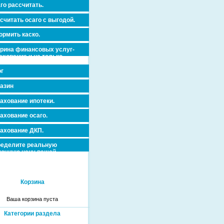
го рассчитать.
считать осаго с выгодой.
рмить каско.
рина финансовых услуг-
ахование и не только.
г
азин
ахование ипотеки.
ахование осаго.
ахование ДКП.
еделите реальную
очную цену вашей
вижимости и ускорьте ее
дажу или сдачу в аренду!
Корзина
Ваша корзина пуста
Категории раздела