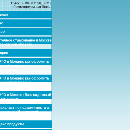
Суббота, 08.08.2026, 06:28
Приветствуем вас
Гость
вная
ас
део
течное страхование в Москве
осковской области.
ерея
ГО в Монино: как оформить
де найти выгодные
едложения
ГО в Монино: как оформить
де найти выгодные
едложения
ГО в Москве: Ваш надежный
 на дороге
циалист по недвижимости в
кве или в Московской
асти.
екс продукты