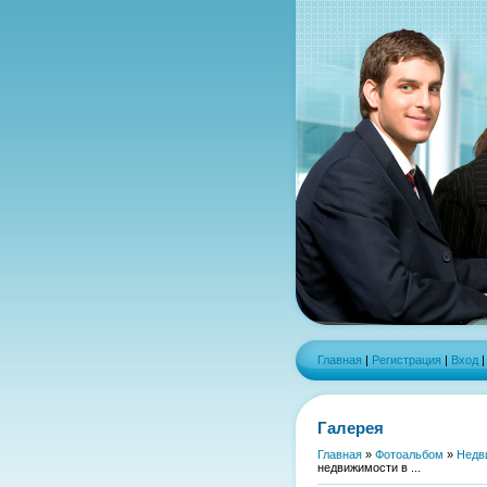
Главная
|
Регистрация
|
Вход
Галерея
Главная
»
Фотоальбом
»
Недв
недвижимости в ...