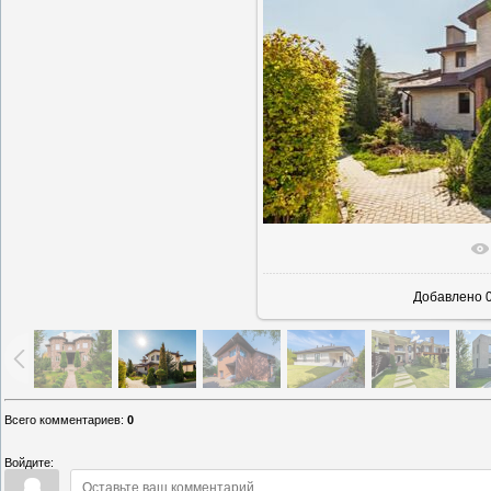
В реально
Добавлено
0
Всего комментариев
:
0
Войдите: