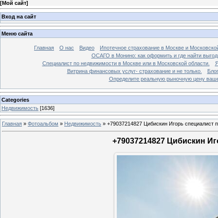
[
Мой сайт
]
Вход на сайт
Меню сайта
Главная
О нас
Видео
Ипотечное страхование в Москве и Московской
ОСАГО в Монино: как оформить и где найти выго
Специалист по недвижимости в Москве или в Московской области.
Я
Витрина финансовых услуг- страхование и не только.
Бло
Определите реальную рыночную цену вашей
Categories
Недвижимость
[1636]
Главная
»
Фотоальбом
»
Недвижимость
»
+79037214827 Цибискин Игорь специалист по
+79037214827 Цибискин Иго