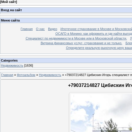
[
Мой сайт
]
Вход на сайт
Меню сайта
Главная
О нас
Видео
Ипотечное страхование в Москве и Московской
ОСАГО в Монино: как оформить и где найти выго
Специалист по недвижимости в Москве или в Московской области.
Я
Витрина финансовых услуг- страхование и не только.
Бло
Определите реальную рыночную цену вашей
Categories
Недвижимость
[1636]
Главная
»
Фотоальбом
»
Недвижимость
»
+79037214827 Цибискин Игорь специалист по
+79037214827 Цибискин Иго