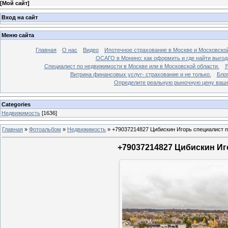
[
Мой сайт
]
Вход на сайт
Меню сайта
Главная
О нас
Видео
Ипотечное страхование в Москве и Московской
ОСАГО в Монино: как оформить и где найти выго
Специалист по недвижимости в Москве или в Московской области.
Я
Витрина финансовых услуг- страхование и не только.
Бло
Определите реальную рыночную цену вашей
Categories
Недвижимость
[1636]
Главная
»
Фотоальбом
»
Недвижимость
»
+79037214827 Цибискин Игорь специалист по
+79037214827 Цибискин Иго