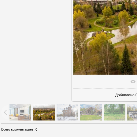
В реаль
Добавлено
0
Всего комментариев
:
0