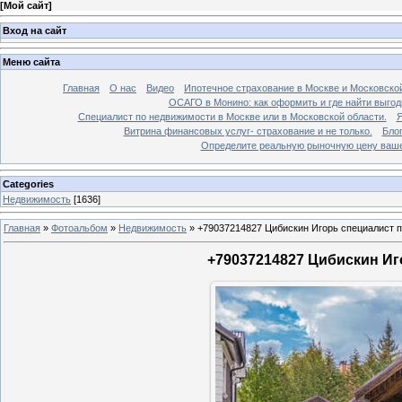
[
Мой сайт
]
Вход на сайт
Меню сайта
Главная
О нас
Видео
Ипотечное страхование в Москве и Московской
ОСАГО в Монино: как оформить и где найти выго
Специалист по недвижимости в Москве или в Московской области.
Я
Витрина финансовых услуг- страхование и не только.
Бло
Определите реальную рыночную цену вашей
Categories
Недвижимость
[1636]
Главная
»
Фотоальбом
»
Недвижимость
»
+79037214827 Цибискин Игорь специалист по
+79037214827 Цибискин Иго