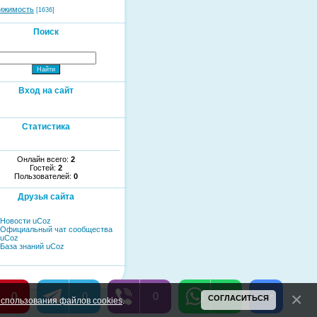
ижимость
[1636]
Поиск
Вход на сайт
Статистика
Онлайн всего:
2
Гостей:
2
Пользователей:
0
Друзья сайта
Новости uCoz
Официальный чат сообщества
uCoz
База знаний uCoz
0
0
0
0
СОГЛАСИТЬСЯ
спользования файлов cookies
.