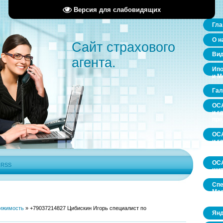
Версия для слабовидящих
Гла
О н
Сайт страхового
Ви
агента.
Ипо
и М
Гал
ОСА
и г
пр
ОСА
и г
пр
ОСА
|
RSS
щит
Спе
Мос
обл
ижимость
»
+79037214827 Цибискин Игорь специалист по
Янд