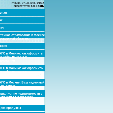
Пятница, 07.08.2026, 01:12
Приветствуем вас
Гость
вная
ас
део
течное страхование в Москве
осковской области.
ерея
ГО в Монино: как оформить
де найти выгодные
едложения
ГО в Монино: как оформить
де найти выгодные
едложения
ГО в Москве: Ваш надежный
 на дороге
циалист по недвижимости в
кве или в Московской
асти.
екс продукты