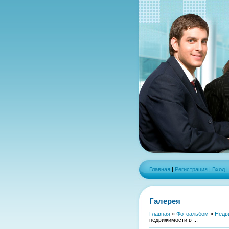
Главная
|
Регистрация
|
Вход
Галерея
Главная
»
Фотоальбом
»
Недв
недвижимости в ...