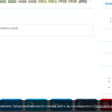
Недв
0
0
0
0
ователя. Продолжая просмотр страниц сайта, вы соглашаетесь с
Политикой и
Copyright MyCorp © 2026
|