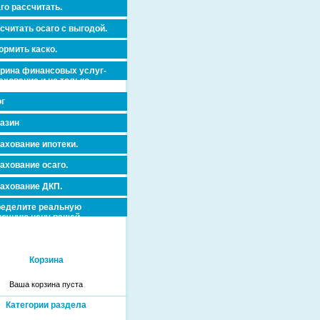
го рассчитать.
считать осаго с выгодой.
рмить каско.
рина финансовых услуг-
ахование и не только.
г
азин
ахование ипотеки.
ахование осаго.
ахование ДКП.
еделите реальную
очную цену вашей
вижимости и ускорьте ее
дажу или сдачу в аренду!
Корзина
Ваша корзина пуста
Категории раздела