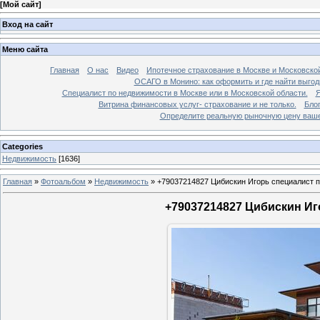
[
Мой сайт
]
Вход на сайт
Меню сайта
Главная
О нас
Видео
Ипотечное страхование в Москве и Московской
ОСАГО в Монино: как оформить и где найти выго
Специалист по недвижимости в Москве или в Московской области.
Я
Витрина финансовых услуг- страхование и не только.
Бло
Определите реальную рыночную цену вашей
Categories
Недвижимость
[1636]
Главная
»
Фотоальбом
»
Недвижимость
»
+79037214827 Цибискин Игорь специалист по
+79037214827 Цибискин Иго