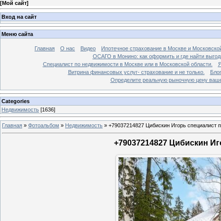
[
Мой сайт
]
Вход на сайт
Меню сайта
Главная
О нас
Видео
Ипотечное страхование в Москве и Московской
ОСАГО в Монино: как оформить и где найти выго
Специалист по недвижимости в Москве или в Московской области.
Я
Витрина финансовых услуг- страхование и не только.
Бло
Определите реальную рыночную цену вашей
Categories
Недвижимость
[1636]
Главная
»
Фотоальбом
»
Недвижимость
»
+79037214827 Цибискин Игорь специалист по
+79037214827 Цибискин Иго