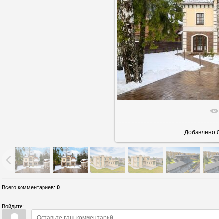
В реально
Добавлено
0
Всего комментариев
:
0
Войдите: