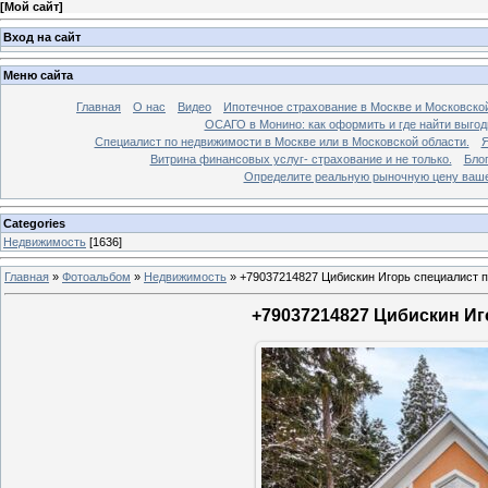
[
Мой сайт
]
Вход на сайт
Меню сайта
Главная
О нас
Видео
Ипотечное страхование в Москве и Московской
ОСАГО в Монино: как оформить и где найти выго
Специалист по недвижимости в Москве или в Московской области.
Я
Витрина финансовых услуг- страхование и не только.
Бло
Определите реальную рыночную цену вашей
Categories
Недвижимость
[1636]
Главная
»
Фотоальбом
»
Недвижимость
»
+79037214827 Цибискин Игорь специалист по
+79037214827 Цибискин Иго