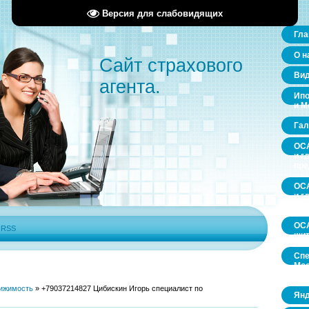
Версия для слабовидящих
Гла
О н
Сайт страхового
Ви
агента.
Ипо
и М
Гал
ОСА
и г
пр
ОСА
и г
пр
ОСА
|
RSS
щит
Спе
Мос
обл
ижимость
»
+79037214827 Цибискин Игорь специалист по
Янд