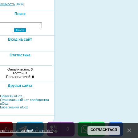
ижимость
[1636]
Поиск
Вход на сайт
Статистика
Онлайн всего:
3
Гостей:
3
Пользователей:
0
Друзья сайта
Новости uCoz
Официальный чат сообщества
uCoz
База знаний uCoz
0
0
0
0
СОГЛАСИТЬСЯ
спользования файлов cookies
.