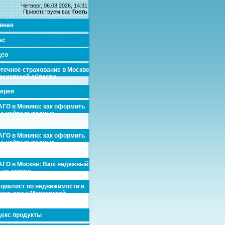
Четверг, 06.08.2026, 14:31
Приветствуем вас
Гость
вная
ас
део
течное страхование в Москве
осковской области.
ерея
ГО в Монино: как оформить
де найти выгодные
едложения
ГО в Монино: как оформить
де найти выгодные
едложения
ГО в Москве: Ваш надежный
 на дороге
циалист по недвижимости в
кве или в Московской
асти.
екс продукты