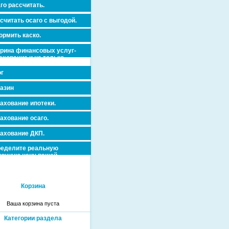
го рассчитать.
считать осаго с выгодой.
рмить каско.
рина финансовых услуг-
ахование и не только.
г
азин
ахование ипотеки.
ахование осаго.
ахование ДКП.
еделите реальную
очную цену вашей
вижимости и ускорьте ее
дажу или сдачу в аренду!
Корзина
Ваша корзина пуста
Категории раздела