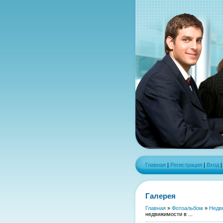
Главная
|
Регистрация
|
Вход
Галерея
Главная
»
Фотоальбом
»
Недв
недвижимости в ...