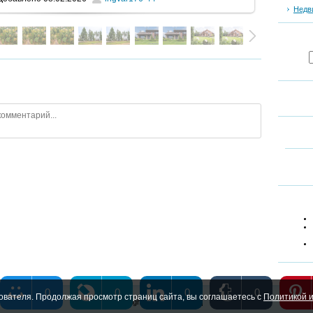
Недв
0
0
0
0
ователя. Продолжая просмотр страниц сайта, вы соглашаетесь с
Политикой и
Copyright MyCorp © 2026
|