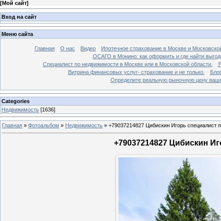
[
Мой сайт
]
Вход на сайт
Меню сайта
Главная
О нас
Видео
Ипотечное страхование в Москве и Московской
ОСАГО в Монино: как оформить и где найти выго
Специалист по недвижимости в Москве или в Московской области.
Я
Витрина финансовых услуг- страхование и не только.
Бло
Определите реальную рыночную цену вашей
Categories
Недвижимость
[1636]
Главная
»
Фотоальбом
»
Недвижимость
»
+79037214827 Цибискин Игорь специалист по
+79037214827 Цибискин Иго