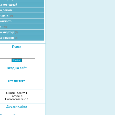
а коттеджей
а домов
 сдать.
(1)
ижимость
и
(482)
а квартир
(1)
да офисов
(2)
Поиск
Вход на сайт
Статистика
Онлайн всего:
1
Гостей:
1
Пользователей:
0
Друзья сайта