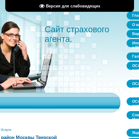
Версия для слабовидящих
Гла
О н
Сайт страхового
Ви
агента.
Ипо
и М
Гал
ОСА
и г
пр
ОСА
и г
пр
ОСА
щит
Спе
Мос
обл
»
Услуги
Янд
 район Москвы Тверской