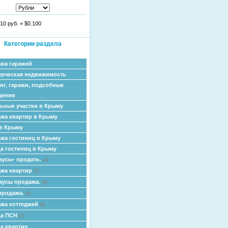
10 руб.
=
$0.100
Категории раздела
жа гаражей
рческая недвижимость
нг, гаражи, подсобные
щения
ьные участки в Крыму
жа квартир в Крыму
в Крыму
жа гостиниц в Крыму
а гостиниц в Крыму
аусы- продать.
(1)
жа квартир
(7)
аусы продажа.
(1)
продажа.
(1)
жа коттеджей
(8)
да ПСН
(1)
а квартир