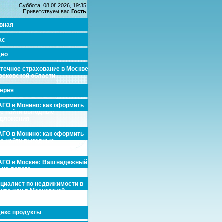
Суббота, 08.08.2026, 19:35
Приветствуем вас
Гость
вная
ас
део
течное страхование в Москве
осковской области.
ерея
ГО в Монино: как оформить
де найти выгодные
едложения
ГО в Монино: как оформить
де найти выгодные
едложения
ГО в Москве: Ваш надежный
 на дороге
циалист по недвижимости в
кве или в Московской
асти.
екс продукты