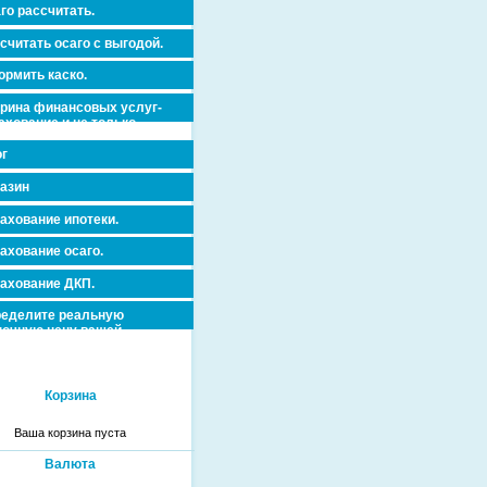
го рассчитать.
считать осаго с выгодой.
рмить каско.
рина финансовых услуг-
ахование и не только.
г
азин
ахование ипотеки.
ахование осаго.
ахование ДКП.
еделите реальную
очную цену вашей
вижимости и ускорьте ее
дажу или сдачу в аренду!
Корзина
Ваша корзина пуста
Валюта