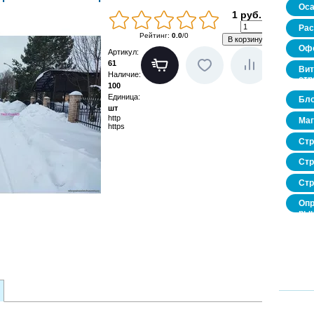
Оса
1 руб.
Рас
Рейтинг
:
0.0
/
0
Офо
Артикул
:
61
Вит
Наличие
:
стр
100
Единица
:
Бло
шт
http
Маг
https
Стр
Стр
Стр
Опр
рын
нед
про