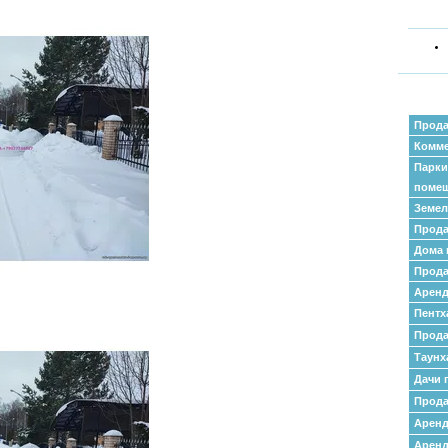
Прода
Комме
Парки
поме
Земел
Прода
Дома 
Прода
Аренд
Пентх
Прода
Таунх
Дачи 
Прода
Арен
Аренд