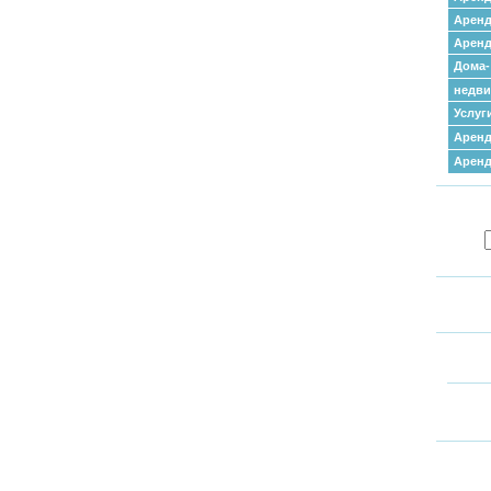
Аренд
Аренд
Дома-
недв
Услуг
Аренд
Арен