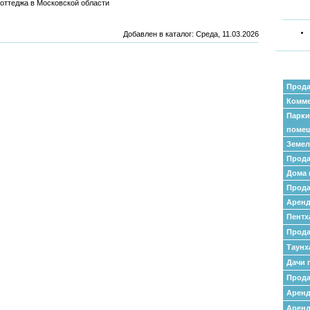
коттеджа в Московской области
Добавлен в каталог
: Среда, 11.03.2026
Прода
Комме
Парки
поме
Земел
Прода
Дома 
Прода
Аренд
Пентх
Прода
Таунх
Дачи 
Прода
Арен
Аренд