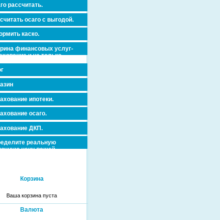
го рассчитать.
считать осаго с выгодой.
рмить каско.
рина финансовых услуг-
ахование и не только.
г
азин
ахование ипотеки.
ахование осаго.
ахование ДКП.
еделите реальную
очную цену вашей
вижимости и ускорьте ее
дажу или сдачу в аренду!
Корзина
Ваша корзина пуста
Валюта