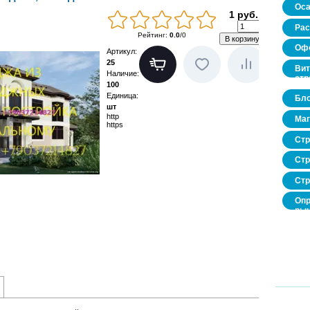
Оса
1 руб.
Рас
Рейтинг
:
0.0
/
0
Офо
Артикул
:
25
Вит
Наличие
:
стр
100
Единица
:
Бло
шт
http
Маг
https
Стр
Стр
Стр
Опр
рын
нед
про