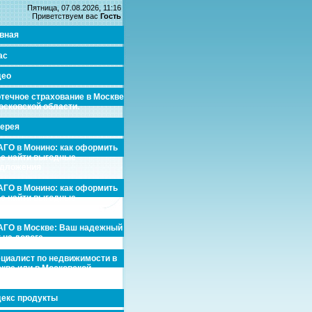
Пятница, 07.08.2026, 11:16
Приветствуем вас
Гость
вная
ас
део
течное страхование в Москве
осковской области.
ерея
ГО в Монино: как оформить
де найти выгодные
едложения
ГО в Монино: как оформить
де найти выгодные
едложения
ГО в Москве: Ваш надежный
 на дороге
циалист по недвижимости в
кве или в Московской
асти.
екс продукты