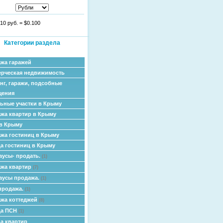
10 руб.
=
$0.100
Категории раздела
жа гаражей
рческая недвижимость
нг, гаражи, подсобные
щения
ьные участки в Крыму
жа квартир в Крыму
в Крыму
жа гостиниц в Крыму
а гостиниц в Крыму
аусы- продать.
(1)
жа квартир
(7)
аусы продажа.
(1)
продажа.
(1)
жа коттеджей
(8)
да ПСН
(1)
а квартир