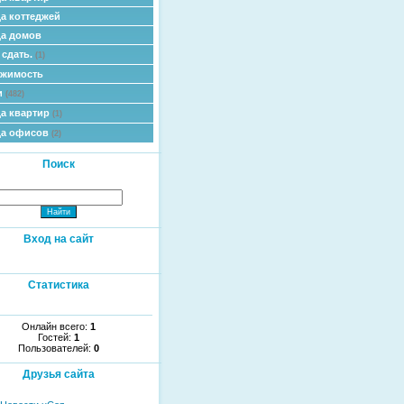
а коттеджей
а домов
 сдать.
(1)
ижимость
и
(482)
а квартир
(1)
да офисов
(2)
Поиск
Вход на сайт
Статистика
Онлайн всего:
1
Гостей:
1
Пользователей:
0
Друзья сайта