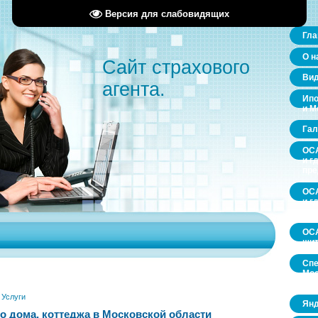
Версия для слабовидящих
Гла
О н
Сайт страхового
Ви
агента.
Ипо
и М
Гал
ОСА
и г
пр
ОСА
и г
пр
ОСА
щит
Спе
Мос
обл
»
Услуги
Янд
о дома, коттеджа в Московской области