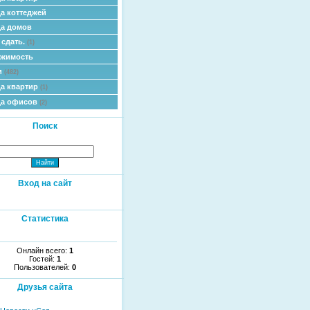
а коттеджей
а домов
 сдать.
(1)
ижимость
и
(482)
а квартир
(1)
да офисов
(2)
Поиск
Вход на сайт
Статистика
Онлайн всего:
1
Гостей:
1
Пользователей:
0
Друзья сайта