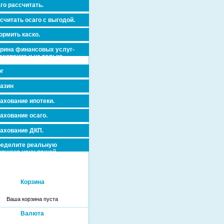
го рассчитать.
считать осаго с выгодой.
рмить каско.
рина финансовых услуг-
ахование и не только.
г
азин
ахование ипотеки.
ахование осаго.
ахование ДКП.
еделите реальную
очную цену вашей
вижимости и ускорьте ее
дажу или сдачу в аренду!
Корзина
Ваша корзина пуста
Валюта