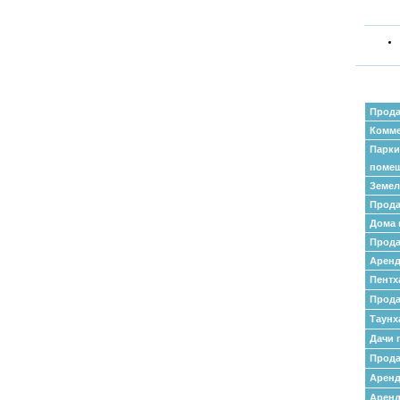
Прода
Комме
Парки
поме
Земел
Прода
Дома 
Прода
Аренд
Пентх
Прода
Таунх
Дачи 
Прода
Арен
Аренд