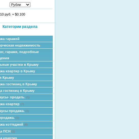
10 руб.
=
$0.100
Категории раздела
жа гаражей
рческая недвижимость
нг, гаражи, подсобные
щения
ьные участки в Крыму
жа квартир в Крыму
в Крыму
жа гостиниц в Крыму
а гостиниц в Крыму
аусы- продать.
(1)
жа квартир
(7)
аусы продажа.
(1)
продажа.
(1)
жа коттеджей
(8)
да ПСН
(1)
а квартир