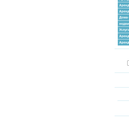
Аренд
Аренд
Дома-
недв
Услуг
Аренд
Арен