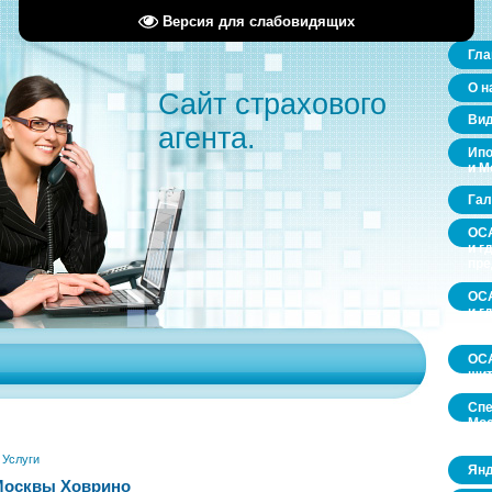
Версия для слабовидящих
Гла
О н
Сайт страхового
Ви
агента.
Ипо
и М
Гал
ОСА
и г
пр
ОСА
и г
пр
ОСА
щит
Спе
Мос
обл
»
Услуги
Янд
Москвы Ховрино