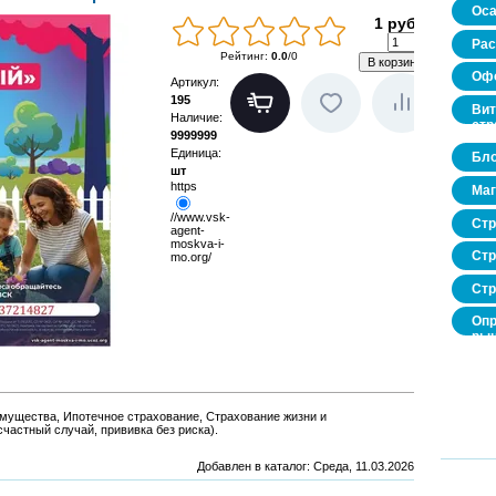
Оса
1 руб.
Рас
Рейтинг
:
0.0
/
0
Офо
Артикул
:
195
Вит
Наличие
:
стр
9999999
Единица
:
Бло
шт
https
Маг
//www.vsk-
Стр
agent-
moskva-i-
Стр
mo.org/
Стр
Опр
рын
нед
про
Имущества, Ипотечное страхование, Страхование жизни и
частный случай, прививка без риска).
Добавлен в каталог
: Среда, 11.03.2026