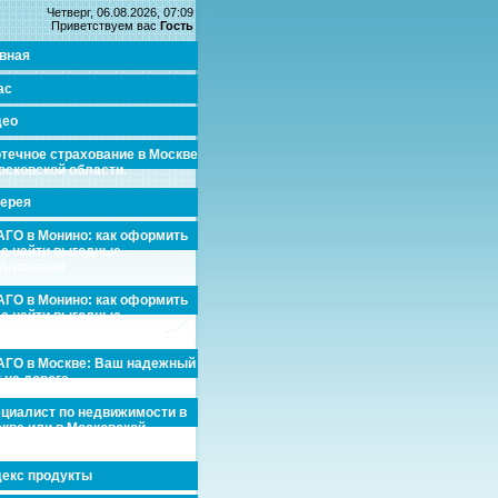
Четверг, 06.08.2026, 07:09
Приветствуем вас
Гость
вная
ас
део
течное страхование в Москве
осковской области.
ерея
ГО в Монино: как оформить
де найти выгодные
едложения
ГО в Монино: как оформить
де найти выгодные
едложения
ГО в Москве: Ваш надежный
 на дороге
циалист по недвижимости в
кве или в Московской
асти.
екс продукты