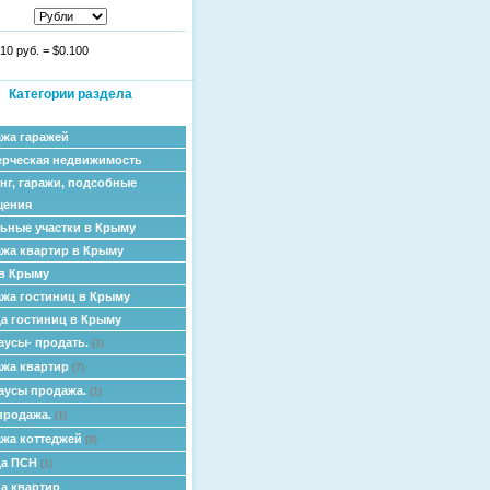
10 руб.
=
$0.100
Категории раздела
жа гаражей
рческая недвижимость
нг, гаражи, подсобные
щения
ьные участки в Крыму
жа квартир в Крыму
в Крыму
жа гостиниц в Крыму
а гостиниц в Крыму
аусы- продать.
(1)
жа квартир
(7)
аусы продажа.
(1)
продажа.
(1)
жа коттеджей
(8)
да ПСН
(1)
а квартир