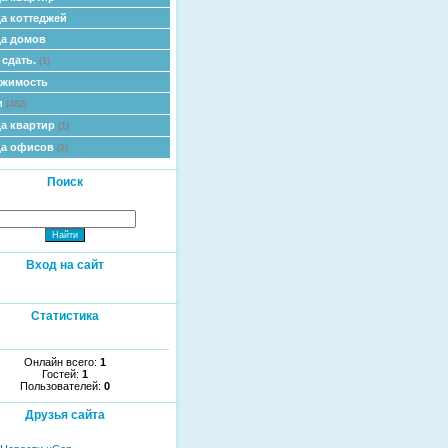
а коттеджей
а домов
 сдать.
(1)
ижимость
и
(482)
а квартир
(1)
да офисов
(2)
Поиск
Вход на сайт
Статистика
Онлайн всего:
1
Гостей:
1
Пользователей:
0
Друзья сайта