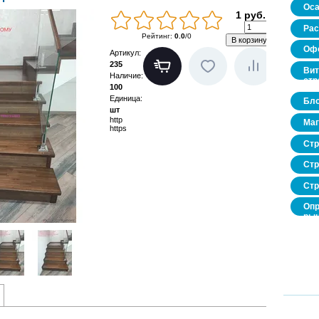
Оса
1 руб.
Рас
Рейтинг
:
0.0
/
0
Офо
Артикул
:
235
Вит
Наличие
:
стр
100
Единица
:
Бло
шт
http
Маг
https
Стр
Стр
Стр
Опр
рын
нед
про