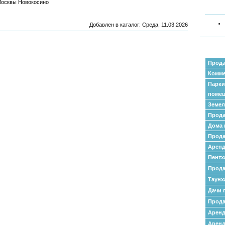
Москвы Новокосино
Добавлен в каталог
: Среда, 11.03.2026
Прода
Комме
Парки
поме
Земел
Прода
Дома 
Прода
Аренд
Пентх
Прода
Таунх
Дачи 
Прода
Арен
Аренд