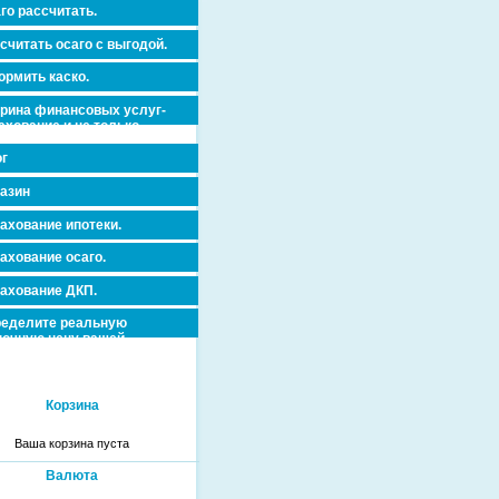
го рассчитать.
считать осаго с выгодой.
рмить каско.
рина финансовых услуг-
ахование и не только.
г
азин
ахование ипотеки.
ахование осаго.
ахование ДКП.
еделите реальную
очную цену вашей
вижимости и ускорьте ее
дажу или сдачу в аренду!
Корзина
Ваша корзина пуста
Валюта