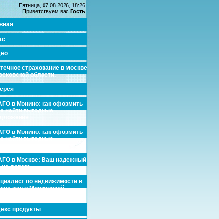
Пятница, 07.08.2026, 18:26
Приветствуем вас
Гость
вная
ас
део
течное страхование в Москве
осковской области.
ерея
ГО в Монино: как оформить
де найти выгодные
едложения
ГО в Монино: как оформить
де найти выгодные
едложения
ГО в Москве: Ваш надежный
 на дороге
циалист по недвижимости в
кве или в Московской
асти.
екс продукты