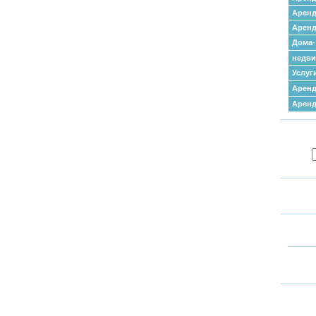
Аренд
Аренд
Дома-
недв
Услуг
Аренд
Арен