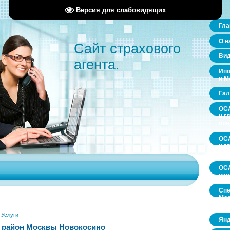
Версия для слабовидящих
Гла
О н
Сайт страхового
Ви
агента.
Ипо
и М
Гал
ОСА
и г
пр
ОСА
и г
пр
ОСА
щит
Спе
Мос
обл
»
Услуги
Янд
 район Москвы Новокосино