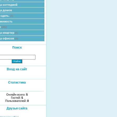
а коттеджей
а домов
 сдать.
(1)
ижимость
и
(482)
а квартир
(1)
да офисов
(2)
Поиск
Вход на сайт
Статистика
Онлайн всего:
5
Гостей:
5
Пользователей:
0
Друзья сайта