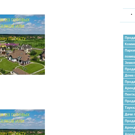
Прода
Комме
Парки
поме
Земел
Прода
Дома 
Прода
Аренд
Пентх
Прода
Таунх
Дачи 
Прода
Арен
Аренд