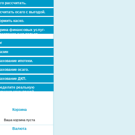
го рассчитать.
считать осаго с выгодой.
рмить каско.
рина финансовых услуг-
ахование и не только.
г
азин
ахование ипотеки.
ахование осаго.
ахование ДКП.
еделите реальную
очную цену вашей
вижимости и ускорьте ее
дажу или сдачу в аренду!
Корзина
Ваша корзина пуста
Валюта