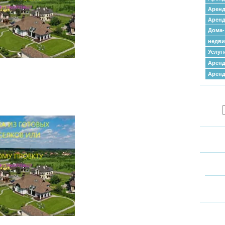
Аренд
Аренд
Дома-
недв
Услуг
Аренд
Арен