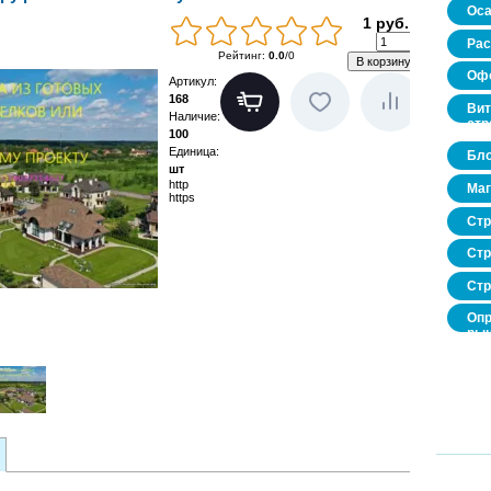
Оса
1 руб.
Рас
Рейтинг
:
0.0
/
0
Офо
Артикул
:
168
Вит
Наличие
:
стр
100
Единица
:
Бло
шт
http
Маг
https
Стр
Стр
Стр
Опр
рын
нед
про