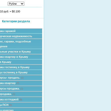
10 руб.
=
$0.100
Категории раздела
жа гаражей
рческая недвижимость
нг, гаражи, подсобные
щения
ьные участки в Крыму
жа квартир в Крыму
в Крыму
жа гостиниц в Крыму
а гостиниц в Крыму
аусы- продать.
(1)
жа квартир
(7)
аусы продажа.
(1)
продажа.
(1)
жа коттеджей
(8)
да ПСН
(1)
а квартир