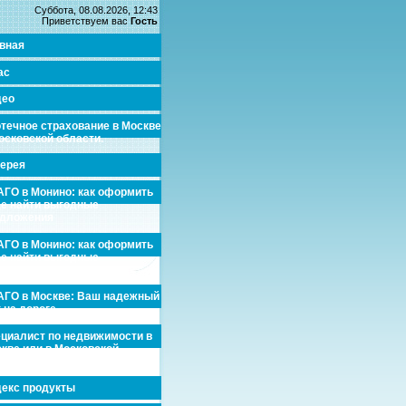
Суббота, 08.08.2026, 12:43
Приветствуем вас
Гость
вная
ас
део
течное страхование в Москве
осковской области.
ерея
ГО в Монино: как оформить
де найти выгодные
едложения
ГО в Монино: как оформить
де найти выгодные
едложения
ГО в Москве: Ваш надежный
 на дороге
циалист по недвижимости в
кве или в Московской
асти.
екс продукты