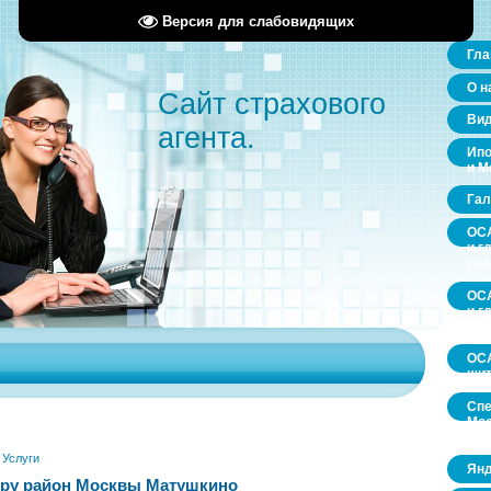
Версия для слабовидящих
Гла
О н
Сайт страхового
Ви
агента.
Ипо
и М
Гал
ОСА
и г
пр
ОСА
и г
пр
ОСА
щит
Спе
Мос
обл
»
Услуги
Янд
иру район Москвы Матушкино