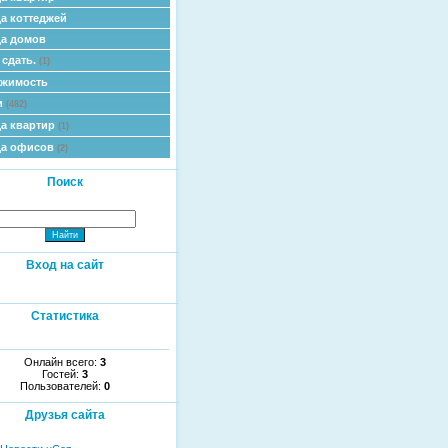
а коттеджей
а домов
 сдать.
(1)
ижимость
и
(482)
а квартир
(1)
да офисов
(2)
Поиск
Вход на сайт
Статистика
Онлайн всего:
3
Гостей:
3
Пользователей:
0
Друзья сайта