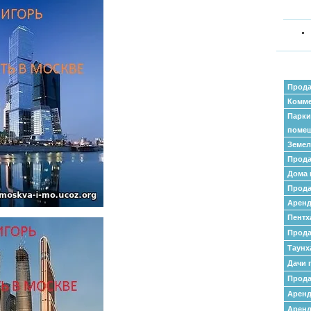
Прода
Комме
Парки
поме
Земел
Прода
Дома 
Прода
Аренд
Пентх
Прода
Таунх
Дачи 
Прода
Арен
Аренд