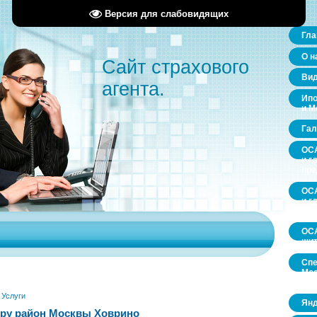
Версия для слабовидящих
Гла
О н
Сайт страхового
Ви
агента.
Ипо
и М
Гал
ОСА
и г
пр
ОСА
и г
пр
ОСА
щит
Спе
Мос
обл
»
Услуги
Янд
ру район Москвы Ховрино