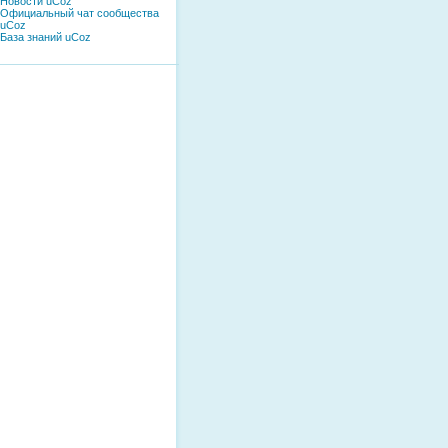
Новости uCoz
Официальный чат сообщества
uCoz
База знаний uCoz