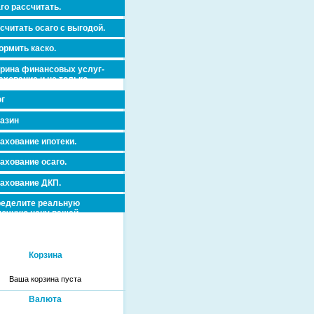
го рассчитать.
считать осаго с выгодой.
рмить каско.
рина финансовых услуг-
ахование и не только.
г
азин
ахование ипотеки.
ахование осаго.
ахование ДКП.
еделите реальную
очную цену вашей
вижимости и ускорьте ее
дажу или сдачу в аренду!
Корзина
Ваша корзина пуста
Валюта