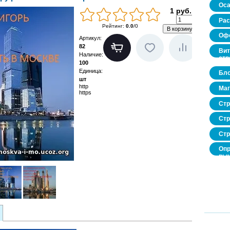
Оса
1 руб.
Рас
Рейтинг
:
0.0
/
0
Офо
Артикул
:
82
Вит
Наличие
:
стр
100
Единица
:
Бло
шт
http
Маг
https
Стр
Стр
Стр
Опр
рын
нед
про