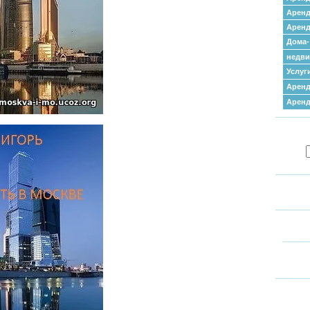
Аренд
Аренд
Дома-
недв
Услуг
Аренд
Арен