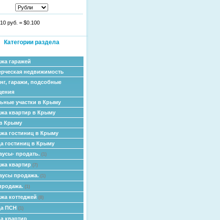
10 руб.
=
$0.100
Категории раздела
жа гаражей
рческая недвижимость
нг, гаражи, подсобные
щения
ьные участки в Крыму
жа квартир в Крыму
в Крыму
жа гостиниц в Крыму
а гостиниц в Крыму
аусы- продать.
(1)
жа квартир
(7)
аусы продажа.
(1)
продажа.
(1)
жа коттеджей
(8)
да ПСН
(1)
а квартир