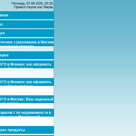
Пятница, 07.08.2026, 03:32
Приветствуем вас
Гость
вная
ас
део
течное страхование в Москве
осковской области.
ерея
ГО в Монино: как оформить
де найти выгодные
едложения
ГО в Монино: как оформить
де найти выгодные
едложения
ГО в Москве: Ваш надежный
 на дороге
циалист по недвижимости в
кве или в Московской
асти.
екс продукты