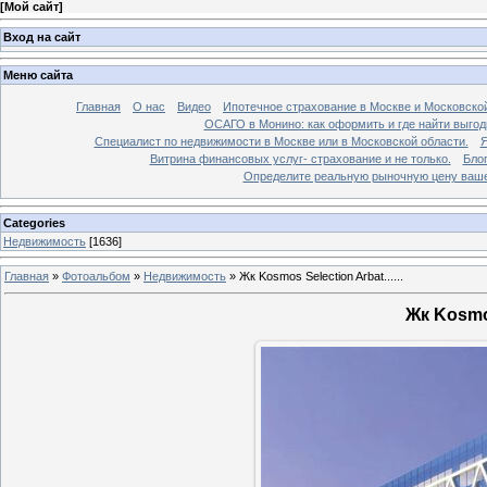
[
Мой сайт
]
Вход на сайт
Меню сайта
Главная
О нас
Видео
Ипотечное страхование в Москве и Московской
ОСАГО в Монино: как оформить и где найти выго
Специалист по недвижимости в Москве или в Московской области.
Я
Витрина финансовых услуг- страхование и не только.
Бло
Определите реальную рыночную цену вашей
Categories
Недвижимость
[1636]
Главная
»
Фотоальбом
»
Недвижимость
»
Жк Kosmos Selection Arbat......
Жк Kosmos