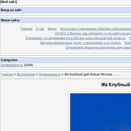
[
Мой сайт
]
Вход на сайт
Меню сайта
Главная
О нас
Видео
Ипотечное страхование в Москве и Московской
ОСАГО в Монино: как оформить и где найти выго
Специалист по недвижимости в Москве или в Московской области.
Я
Витрина финансовых услуг- страхование и не только.
Бло
Определите реальную рыночную цену вашей
Categories
Недвижимость
[1636]
Главная
»
Фотоальбом
»
Недвижимость
»
Жк Клубный дом Artisan Москва........
Жк Клубный до