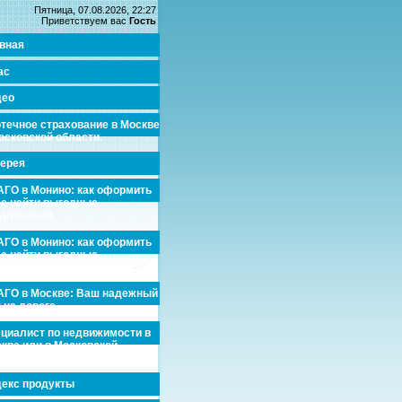
Пятница, 07.08.2026, 22:27
Приветствуем вас
Гость
вная
ас
део
течное страхование в Москве
осковской области.
ерея
ГО в Монино: как оформить
де найти выгодные
едложения
ГО в Монино: как оформить
де найти выгодные
едложения
ГО в Москве: Ваш надежный
 на дороге
циалист по недвижимости в
кве или в Московской
асти.
екс продукты