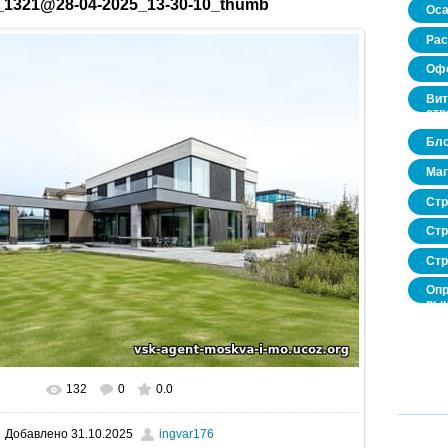
_1321@28-04-2025_13-30-10_thumb
Оса
Рас
Офо
Вит
стр
Бло
Маг
Стр
Стр
Стр
Опр
рын
нед
про
132
0
0.0
В реальном размере
520x346
/ 29.7Kb
Добавлено
31.10.2025
ingvar176