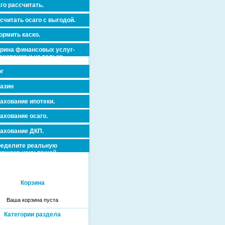
го рассчитать.
считать осаго с выгодой.
рмить каско.
рина финансовых услуг-
ахование и не только.
г
азин
ахование ипотеки.
ахование осаго.
ахование ДКП.
еделите реальную
очную цену вашей
вижимости и ускорьте ее
дажу или сдачу в аренду!
Корзина
Ваша корзина пуста
Категории раздела