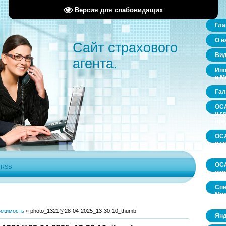
Версия для слабовидящих
Гла
О н
Сайт страхового
Ви
агента.
Ипо
и М
Гал
ОСА
и г
пр
ОСА
и г
пр
ОСА
|
RSS
щит
Спе
Мос
обл
ижимость
»
photo_1321@28-04-2025_13-30-10_thumb
Янд