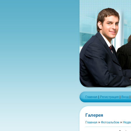
Главная
|
Регистрация
|
Вход
Галерея
Главная
»
Фотоальбом
»
Недв