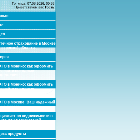
Пятница, 07.08.2026, 00:58
Приветствуем вас
Гость
вная
ас
део
течное страхование в Москве
осковской области.
ерея
ГО в Монино: как оформить
де найти выгодные
едложения
ГО в Монино: как оформить
де найти выгодные
едложения
ГО в Москве: Ваш надежный
 на дороге
циалист по недвижимости в
кве или в Московской
асти.
екс продукты