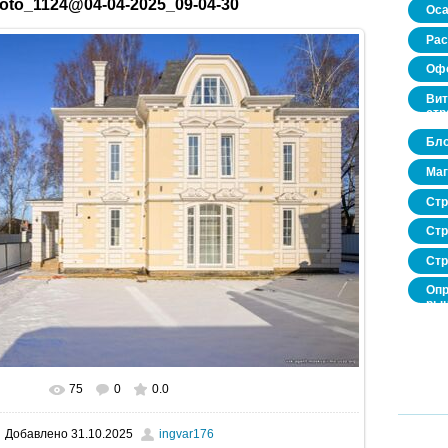
oto_1124@04-04-2025_09-04-30
Оса
Рас
Офо
Вит
стр
Бло
Маг
Стр
Стр
Стр
Опр
рын
нед
про
75
0
0.0
В реальном размере
1600x1067
/ 346.0Kb
Добавлено
31.10.2025
ingvar176