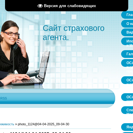
Версия для слабовидящих
Гла
О н
Сайт страхового
Ви
агента.
Ипо
и М
Гал
ОСА
и г
пр
ОСА
и г
пр
ОСА
|
RSS
щит
Спе
Мос
обл
ижимость
»
photo_1124@04-04-2025_09-04-30
Янд