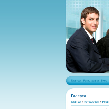
Главная
|
Регистрация
|
Вход
Галерея
Главная
»
Фотоальбом
»
Недв