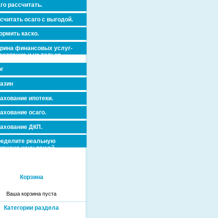
го рассчитать.
считать осаго с выгодой.
рмить каско.
рина финансовых услуг-
ахование и не только.
г
азин
ахование ипотеки.
ахование осаго.
ахование ДКП.
еделите реальную
очную цену вашей
вижимости и ускорьте ее
дажу или сдачу в аренду!
Корзина
Ваша корзина пуста
Категории раздела