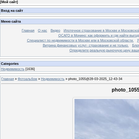
[
Мой сайт
]
Вход на сайт
Меню сайта
Главная
О нас
Видео
Ипотечное страхование в Москве и Московской
ОСАГО в Монино: как оформить и где найти выго
Специалист по недвижимости в Москве или в Московской области.
Я
Витрина финансовых услуг- страхование и не только.
Бло
Определите реальную рыночную цену вашей
Categories
Недвижимость
[1636]
Главная
»
Фотоальбом
»
Недвижимость
»
photo_1055@28-03-2025_12-43-34
photo_1055