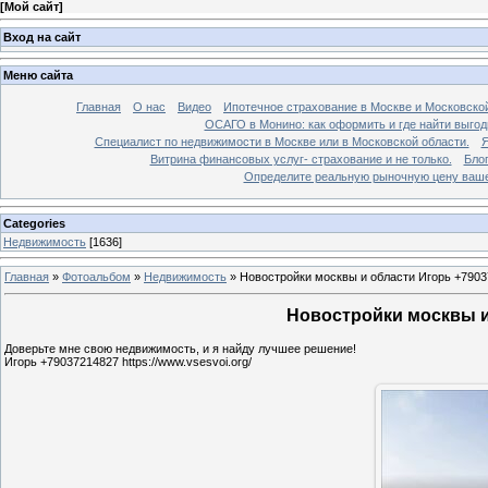
[
Мой сайт
]
Вход на сайт
Меню сайта
Главная
О нас
Видео
Ипотечное страхование в Москве и Московской
ОСАГО в Монино: как оформить и где найти выго
Специалист по недвижимости в Москве или в Московской области.
Я
Витрина финансовых услуг- страхование и не только.
Бло
Определите реальную рыночную цену вашей
Categories
Недвижимость
[1636]
Главная
»
Фотоальбом
»
Недвижимость
»
Новостройки москвы и области Игорь +7903
Новостройки москвы и 
Доверьте мне свою недвижимость, и я найду лучшее решение!
Игорь +79037214827 https://www.vsesvoi.org/