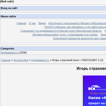
[
Мой сайт
]
Вход на сайт
Меню сайта
Главная
О нас
Видео
Ипотечное страхование в Москве и Московской
ОСАГО в Монино: как оформить и где найти выго
Специалист по недвижимости в Москве или в Московской области.
Я
Витрина финансовых услуг- страхование и не только.
Бло
Определите реальную рыночную цену вашей
Categories
Недвижимость
[1636]
Главная
»
Фотоальбом
»
Недвижимость
»
Игорь страховой агент +79037214827 2 (2)
Игорь страхово