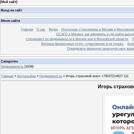
[
Мой сайт
]
Вход на сайт
Меню сайта
Главная
О нас
Видео
Ипотечное страхование в Москве и Московской
ОСАГО в Монино: как оформить и где найти выго
Специалист по недвижимости в Москве или в Московской области.
Я
Витрина финансовых услуг- страхование и не только.
Бло
Определите реальную рыночную цену вашей
Categories
Недвижимость
[1636]
Главная
»
Фотоальбом
»
Недвижимость
»
Игорь страховой агент +79037214827 111
Игорь страхово