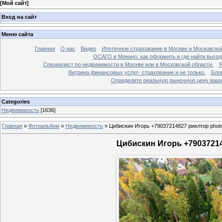
[
Мой сайт
]
Вход на сайт
Меню сайта
Главная
О нас
Видео
Ипотечное страхование в Москве и Московской
ОСАГО в Монино: как оформить и где найти выго
Специалист по недвижимости в Москве или в Московской области.
Я
Витрина финансовых услуг- страхование и не только.
Бло
Определите реальную рыночную цену вашей
Categories
Недвижимость
[1636]
Главная
»
Фотоальбом
»
Недвижимость
»
Цибискин Игорь +79037214827 риелтор phot
Цибискин Игорь +79037214