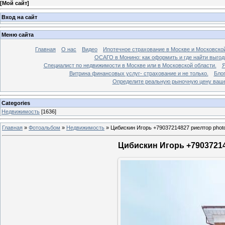
[
Мой сайт
]
Вход на сайт
Меню сайта
Главная
О нас
Видео
Ипотечное страхование в Москве и Московской
ОСАГО в Монино: как оформить и где найти выго
Специалист по недвижимости в Москве или в Московской области.
Я
Витрина финансовых услуг- страхование и не только.
Бло
Определите реальную рыночную цену вашей
Categories
Недвижимость
[1636]
Главная
»
Фотоальбом
»
Недвижимость
»
Цибискин Игорь +79037214827 риелтор phot
Цибискин Игорь +79037214