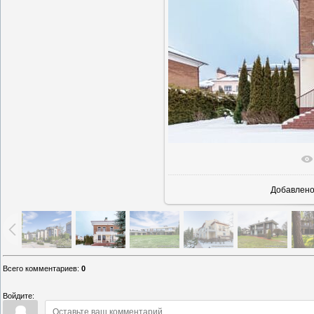
В реаль
Добавлен
Всего комментариев
:
0
Войдите: