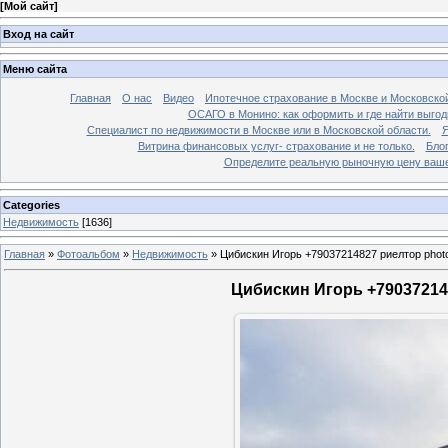
[
Мой сайт
]
Вход на сайт
Меню сайта
Главная
О нас
Видео
Ипотечное страхование в Москве и Московской
ОСАГО в Монино: как оформить и где найти выго
Специалист по недвижимости в Москве или в Московской области.
Я
Витрина финансовых услуг- страхование и не только.
Бло
Определите реальную рыночную цену вашей
Categories
Недвижимость
[1636]
Главная
»
Фотоальбом
»
Недвижимость
»
Цибискин Игорь +79037214827 риелтор phot
Цибискин Игорь +790372148