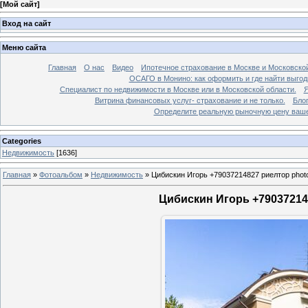
[
Мой сайт
]
Вход на сайт
Меню сайта
Главная
О нас
Видео
Ипотечное страхование в Москве и Московской
ОСАГО в Монино: как оформить и где найти выго
Специалист по недвижимости в Москве или в Московской области.
Я
Витрина финансовых услуг- страхование и не только.
Бло
Определите реальную рыночную цену вашей
Categories
Недвижимость
[1636]
Главная
»
Фотоальбом
»
Недвижимость
»
Цибискин Игорь +79037214827 риелтор phot
Цибискин Игорь +790372148