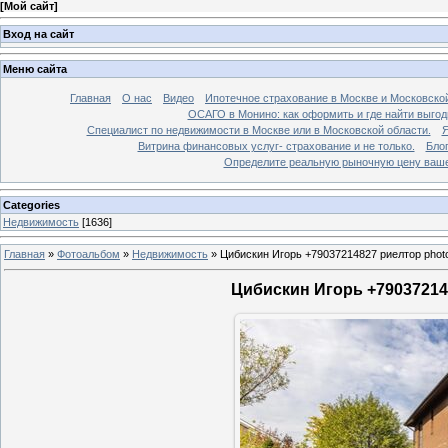
[
Мой сайт
]
Вход на сайт
Меню сайта
Главная
О нас
Видео
Ипотечное страхование в Москве и Московской
ОСАГО в Монино: как оформить и где найти выго
Специалист по недвижимости в Москве или в Московской области.
Я
Витрина финансовых услуг- страхование и не только.
Бло
Определите реальную рыночную цену вашей
Categories
Недвижимость
[1636]
Главная
»
Фотоальбом
»
Недвижимость
»
Цибискин Игорь +79037214827 риелтор phot
Цибискин Игорь +790372148