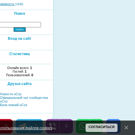
ижимость
[1636]
Поиск
Вход на сайт
Статистика
Онлайн всего:
1
Гостей:
1
Пользователей:
0
Друзья сайта
Новости uCoz
Официальный чат сообщества
uCoz
База знаний uCoz
0
0
0
0
СОГЛАСИТЬСЯ
спользования файлов cookies
.