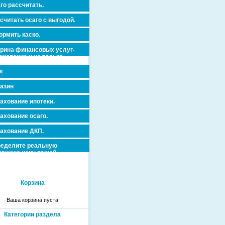
го рассчитать.
считать осаго с выгодой.
рмить каско.
рина финансовых услуг-
ахование и не только.
г
азин
ахование ипотеки.
ахование осаго.
ахование ДКП.
еделите реальную
очную цену вашей
вижимости и ускорьте ее
дажу или сдачу в аренду!
Корзина
Ваша корзина пуста
Категории раздела