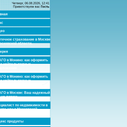
Четверг, 06.08.2026, 12:41
Приветствуем вас
Гость
вная
ас
део
течное страхование в Москве
осковской области.
ерея
ГО в Монино: как оформить
де найти выгодные
едложения
ГО в Монино: как оформить
де найти выгодные
едложения
ГО в Москве: Ваш надежный
 на дороге
циалист по недвижимости в
кве или в Московской
асти.
екс продукты