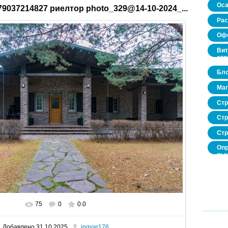
Оса
9037214827 риелтор photo_329@14-10-2024_...
Рас
Офо
Вит
стр
Бло
Маг
Стр
Стр
Стр
Опр
рын
нед
про
75
0
0.0
В реальном размере
1600x1067
/ 453.3Kb
Добавлено
31.10.2025
ingvar176