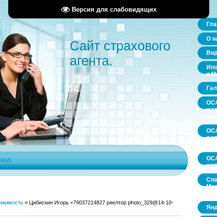
Версия для слабовидящих
Гла
О н
Сайт страхового
Ви
агента.
Ипо
и М
Гал
ОСА
и г
пр
ОСА
и г
пр
ОСА
|
RSS
щит
Спе
Мос
обл
ижимость
»
Цибискин Игорь +79037214827 риелтор photo_329@14-10-
Янд