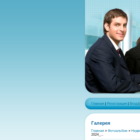
Главная
|
Регистрация
|
Вход
Галерея
Главная
»
Фотоальбом
»
Недв
2024_...