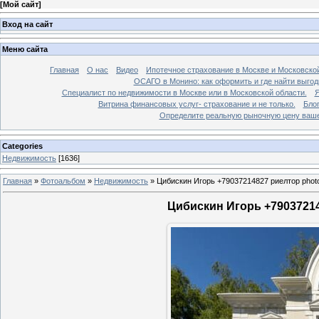
[
Мой сайт
]
Вход на сайт
Меню сайта
Главная
О нас
Видео
Ипотечное страхование в Москве и Московской
ОСАГО в Монино: как оформить и где найти выго
Специалист по недвижимости в Москве или в Московской области.
Я
Витрина финансовых услуг- страхование и не только.
Бло
Определите реальную рыночную цену вашей
Categories
Недвижимость
[1636]
Главная
»
Фотоальбом
»
Недвижимость
»
Цибискин Игорь +79037214827 риелтор phot
Цибискин Игорь +79037214