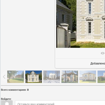
В реаль
Добавлен
Всего комментариев
:
0
Войдите: