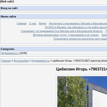
[
Мой сайт
]
Вход на сайт
Меню сайта
Главная
О нас
Видео
Ипотечное страхование в Москве и Московской
ОСАГО в Монино: как оформить и где найти выго
Специалист по недвижимости в Москве или в Московской области.
Я
Витрина финансовых услуг- страхование и не только.
Бло
Определите реальную рыночную цену вашей
Categories
Недвижимость
[1636]
Главная
»
Фотоальбом
»
Недвижимость
»
Цибискин Игорь +79037214827 риелтор phot
Цибискин Игорь +79037214