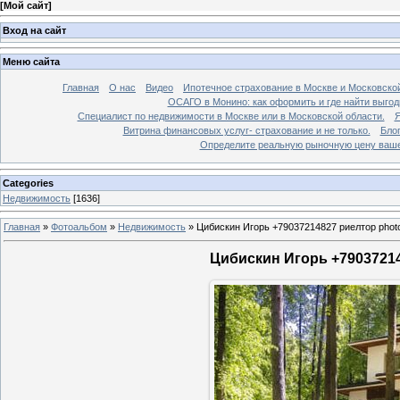
[
Мой сайт
]
Вход на сайт
Меню сайта
Главная
О нас
Видео
Ипотечное страхование в Москве и Московской
ОСАГО в Монино: как оформить и где найти выго
Специалист по недвижимости в Москве или в Московской области.
Я
Витрина финансовых услуг- страхование и не только.
Бло
Определите реальную рыночную цену вашей
Categories
Недвижимость
[1636]
Главная
»
Фотоальбом
»
Недвижимость
»
Цибискин Игорь +79037214827 риелтор phot
Цибискин Игорь +79037214