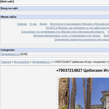
[
Мой сайт
]
Вход на сайт
Меню сайта
Главная
О нас
Видео
Ипотечное страхование в Москве и Московской
ОСАГО в Монино: как оформить и где найти выго
Специалист по недвижимости в Москве или в Московской области.
Я
Витрина финансовых услуг- страхование и не только.
Бло
Определите реальную рыночную цену вашей
Categories
Недвижимость
[1636]
Главная
»
Фотоальбом
»
Недвижимость
»
+79037214827 Цибискин Игорь специалист по
+79037214827 Цибискин Иго