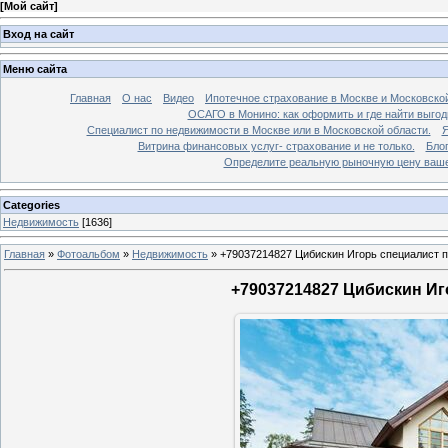
[
Мой сайт
]
Вход на сайт
Меню сайта
Главная
О нас
Видео
Ипотечное страхование в Москве и Московской
ОСАГО в Монино: как оформить и где найти выго
Специалист по недвижимости в Москве или в Московской области.
Я
Витрина финансовых услуг- страхование и не только.
Бло
Определите реальную рыночную цену вашей
Categories
Недвижимость
[1636]
Главная
»
Фотоальбом
»
Недвижимость
»
+79037214827 Цибискин Игорь специалист по
+79037214827 Цибискин Иго