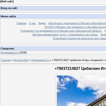
[
Мой сайт
]
Вход на сайт
Меню сайта
Главная
О нас
Видео
Ипотечное страхование в Москве и Московской
ОСАГО в Монино: как оформить и где найти выго
Специалист по недвижимости в Москве или в Московской области.
Я
Витрина финансовых услуг- страхование и не только.
Бло
Определите реальную рыночную цену вашей
Categories
Недвижимость
[1636]
Главная
»
Фотоальбом
»
Недвижимость
»
+79037214827 Цибискин Игорь специалист по
+79037214827 Цибискин Иго