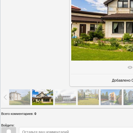
В реаль
Добавлено
0
Всего комментариев
:
0
Войдите: