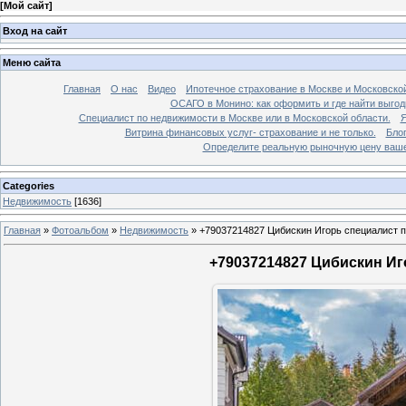
[
Мой сайт
]
Вход на сайт
Меню сайта
Главная
О нас
Видео
Ипотечное страхование в Москве и Московской
ОСАГО в Монино: как оформить и где найти выго
Специалист по недвижимости в Москве или в Московской области.
Я
Витрина финансовых услуг- страхование и не только.
Бло
Определите реальную рыночную цену вашей
Categories
Недвижимость
[1636]
Главная
»
Фотоальбом
»
Недвижимость
»
+79037214827 Цибискин Игорь специалист по
+79037214827 Цибискин Иго