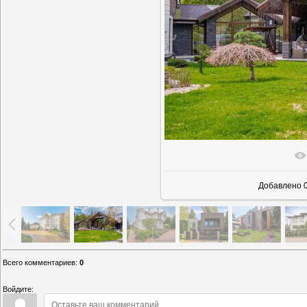
В реаль
Добавлено
0
Всего комментариев
:
0
Войдите: